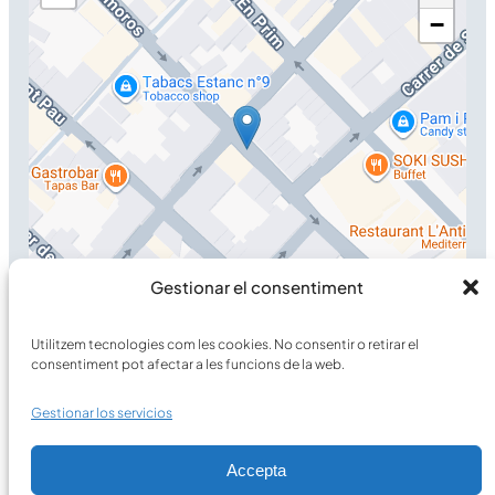
−
Leaflet
Gestionar el consentiment
Carrer Francesc Planas i Casals, 2 baixos
08911 Badalona
Utilitzem tecnologies com les cookies. No consentir o retirar el
consentiment pot afectar a les funcions de la web.
Gestionar los servicios
Accepta